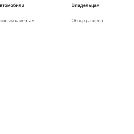
втомобили
Владельцам
тивным клиентам
Обзор раздела
рейд-ин
Услуги сервиса
Страхование
Запасные части и масла
или с пробегом
Гарантия
Сервисные кампании
ли с пробегом в наличии
Сервисные предложения
рейд-ин
Регламентное ТО и запись
Замена на новый
 покупки
Руководства
вание
О дилерском центре
одобрение
ание
Дилерский центр