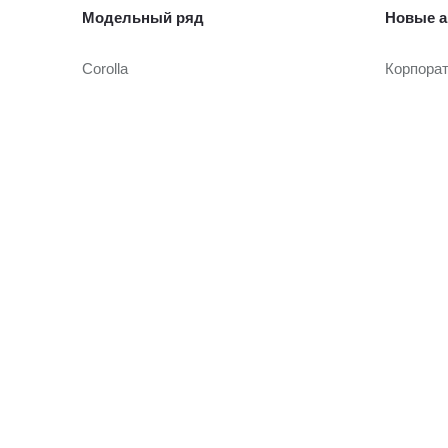
Модельный ряд
Новые а
Corolla
Корпора
Camry
Toyota Т
Toyota C-HR
RAV4
Автомоб
Fortuner
Highlander
Автомоби
Land Cruiser Prado
Toyota Т
Land Cruiser 300
Hilux
Условия
Alphard
Hiace
Кредито
Онлайн-
Страхов