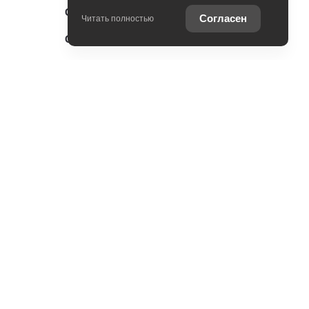
Специальные предложения
Согласен
Читать полностью
Оцените ваш автомобиль
Консультация по кредиту
Консультация по страхованию
Записаться на сервис
Служба клиентской поддержки
Доверенность на проведение
сервисных работ