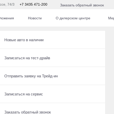
ссе, 74/3
+7 3435 471-200
Заказать обратный звонок
ложения
Новости
О дилерском центре
Ме
Получить консультацию по кредиту
Рассчитать кредит
Новые авто в наличии
Отправить заявку на Трейд-ин
Рассчитать кредит
Записаться на тест-драйв
По умолчанию
Записаться на сервис
Записаться на сервис
Отправить заявку на Трейд-ин
Заказать обратный звонок
Отправить заявку на Трейд-ин
Записаться на сервис
ин, полный
Заказать обратный звонок
Заказать обратный звонок