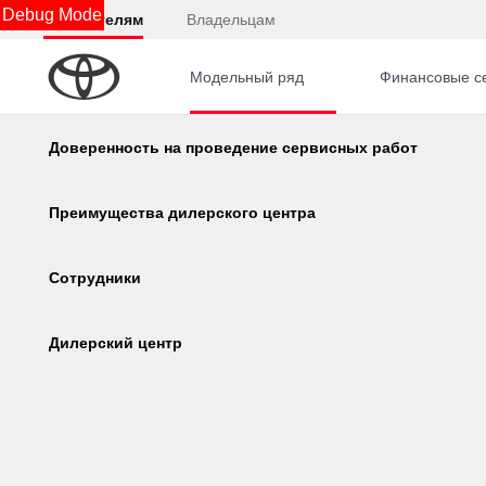
Debug Mode
Покупателям
Владельцам
Модельный ряд
Финансовые с
Главная
Автомобили с пробегом
Volkswagen
Калькулятор
Доверенность на проведение сервисных работ
Цена
, ₽
Консультация по кредиту
Преимущества дилерского центра
2 
Онлайн-одобрение
Сотрудники
Corolla
Camry
Обзор раздела
Дилерский центр
2018
·
Volk
Пробег
, км
1.4 л 
перед