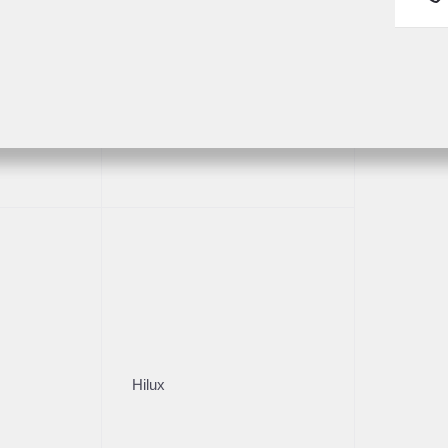
9 000 ₽
2 850 000 ₽
читать кредит
Рассчитать кредит
Получить предложение
Получить предложе
Fortuner
Нужна помощь с выбором а
Оставьте свои контакты и наш менеджер проконсу
Имя
*
Hilux
Телефон
*
* - поля, отмеченные звездочкой, обязательны к заполн