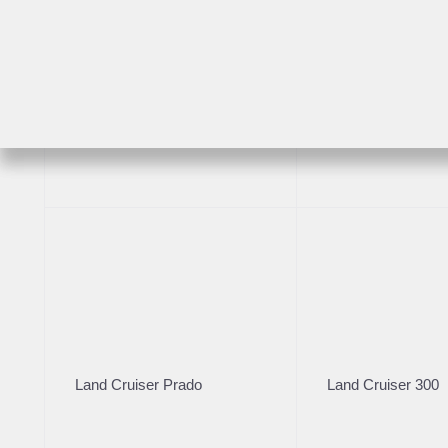
1 94
Расс
Возраст
RAV4
Highlander
Бренд
Volkswagen
2
Land Cruiser Prado
Land Cruiser 300