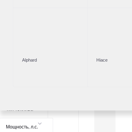
Модель
Volkswagen Golf
1
Volkswagen Tiguan
1
Цвет
Alphard
Hiace
Коробка
Тип топлива
Мощность
, л.с.