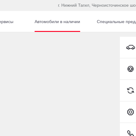
г. Нижний Тагил, Черноисточинское шо
ервисы
Автомобили в наличии
Специальные пред
автомобиля с пробегом
Toyota C-HR
109 380 км
2020
·
47 098 км
swagen Golf
Volkswagen Tiguan
(125 л.с.), Робот, бензин,
1.4 л (150 л.с.), Робот, бенз
ний