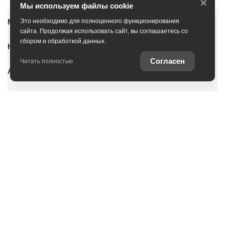
×
Мы используем файлы cookie
Модельный ряд
Это необходимо для полноценного функционирования
сайта. Продолжая использовать сайт, вы соглашаетесь со
сбором и обработкой данных.
Новые автомобили
Согласен
Читать полностью
Автомобили с пробегом
Условия покупки
Владельцам
О дилерском центре
Специальные предложения
Оцените ваш автомобиль
Консультация по кредиту