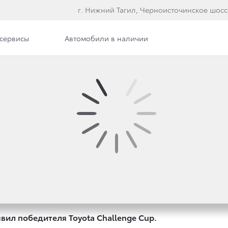
г. Нижний Тагил, Черноисточинское шоссе
сервисы
Автомобили в наличии
А ИМЯ ПОБЕДИТЕЛЯ T
lenge Сup! Наградой для олимпийца Дениса Спицова ста
ил победителя Toyota Challenge Cup.