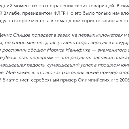
дний момент из-за отстранения своих товарищей. В скиа
 Вяльбе, президентом ФЛГР. Но это было только начало:
ду на второе место, а в командном спринте завоевал с
енис Спицов попадает в завал на первых километрах и 
и, но спортсмен не сдался, очень скоро вернулся в лид
, но россиянин обошел Мориса Манифика — знаменитого
е Денис стал четвертым — этот результат заставил плака
Сумасшедшая радость, сумасшедший успех в прошлом юни
. Мне кажется, что это как раз очень яркий пример спо
 биатлонист, серебряный призер Олимпийских игр 2006 