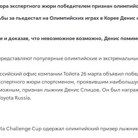
бора экспертного жюри победителем признан олимпий
бы за пьедестал на Олимпийских играх в Корее Денис
 и доказав, что невозможное возможно, Денис помимо
 представляют популярные олимпийские и экстремальны
оссийский офис компании Тойота 26 марта объявил побе
экспертного жюри спортсменом, проявившим наибольшу
зможным, признан лыжник Денис Спицов. Он был награж
oyota Russia.
yota Challenge Cup одержал олимпийский призер лыжни