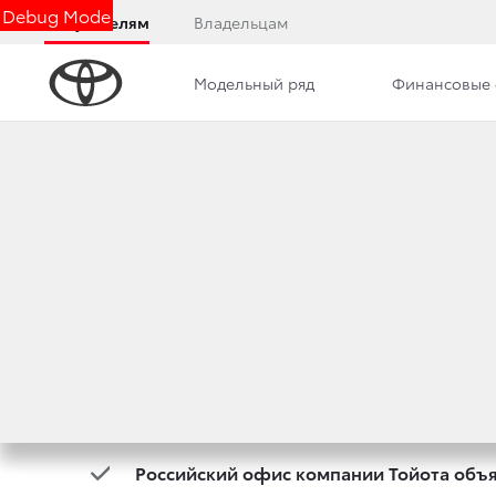
Debug Mode
Покупателям
Владельцам
Модельный ряд
Финансовые 
TOYOTA ОБЪЯВИЛ
СUP!
30 марта 2018 г.
Поделиться
Toyota объявила имя победителя Toyota Chal
Российский офис компании Тойота объяв