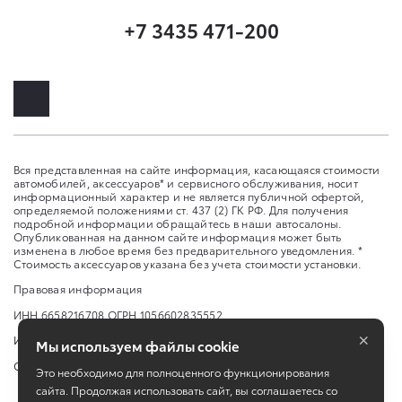
+7 3435 471-200
Вся представленная на сайте информация, касающаяся стоимости
автомобилей, аксессуаров* и сервисного обслуживания, носит
информационный характер и не является публичной офертой,
определяемой положениями ст. 437 (2) ГК РФ. Для получения
подробной информации обращайтесь в наши автосалоны.
Опубликованная на данном сайте информация может быть
изменена в любое время без предварительного уведомления. *
Стоимость аксессуаров указана без учета стоимости установки.
Правовая информация
ИНН 6658216708 ОГРН 1056602835552
×
Изменить настройку cookies
Мы используем файлы cookie
Сбросить cookie
Это необходимо для полноценного функционирования
сайта. Продолжая использовать сайт, вы соглашаетесь со