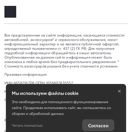
Вся представленная на сайте информация, касающаяся стоимости
автомобилей, аксессуаров* и сервисного обслуживания, носит
информационный характер и не является публичной офертой,
определяемой положениями ст. 437 (2) ГК РФ. Для получения
подробной информации обращайтесь в наши автосалоны.
Опубликованная на данном сайте информация может быть
изменена в любое время без предварительного уведомления. *
Стоимость аксессуаров указана без учета стоимости установки.
Правовая информация
ИНН 6658216708 ОГРН 1056602835552
×
Изменить настройку cookies
Мы используем файлы cookie
Сбросить cookie
Это необходимо для полноценного функционирования
сайта. Продолжая использовать сайт, вы соглашаетесь со
сбором и обработкой данных.
©
2026
ООО «Эни Моторс»
Согласен
Читать полностью
Работает на технологиях
TradeDealer