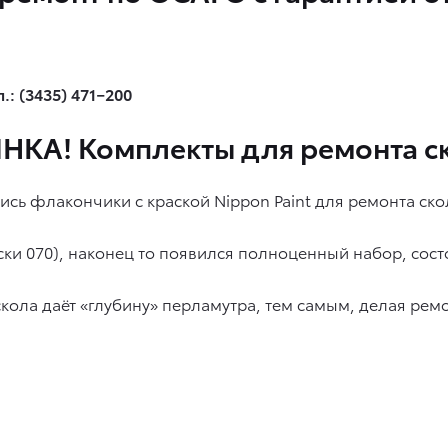
: (3435) 471−200
КА! Комплекты для ремонта с
сь флакончики с краской Nippon Paint для ремонта ск
аски 070), наконец то появился полноценный набор, сос
кола даёт «глубину» перламутра, тем самым, делая ремо