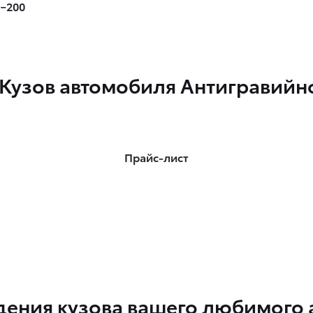
1−200
 Кузов автомобиля Антигравийно
Прайс-лист
ения кузова вашего любимого 