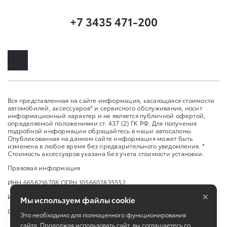
+7 3435 471-200
Вся представленная на сайте информация, касающаяся стоимости
автомобилей, аксессуаров* и сервисного обслуживания, носит
информационный характер и не является публичной офертой,
определяемой положениями ст. 437 (2) ГК РФ. Для получения
подробной информации обращайтесь в наши автосалоны.
Опубликованная на данном сайте информация может быть
изменена в любое время без предварительного уведомления. *
Стоимость аксессуаров указана без учета стоимости установки.
Правовая информация
ИНН 6658216708 ОГРН 1056602835552
×
Изменить настройку cookies
Мы используем файлы cookie
Сбросить cookie
Это необходимо для полноценного функционирования
сайта. Продолжая использовать сайт, вы соглашаетесь со