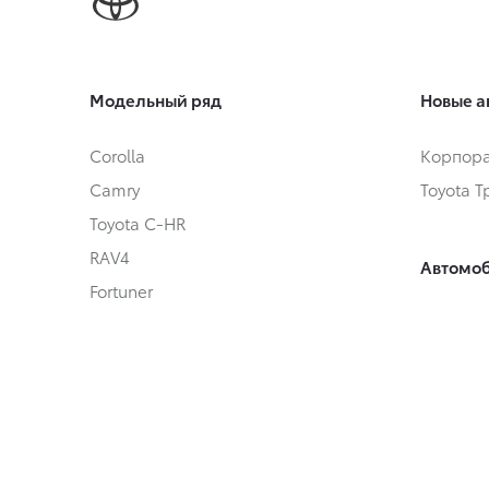
Модельный ряд
Новые а
Corolla
Корпора
Camry
Toyota 
Toyota C-HR
RAV4
Автомоб
Fortuner
Автомоб
Highlander
Toyota 
Land Cruiser Prado
Land Cruiser 300
Hilux
Условия
Alphard
Кредит